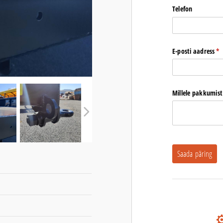
Telefon
E-posti aadress
(r
*
Millele pakkumist
Saada päring