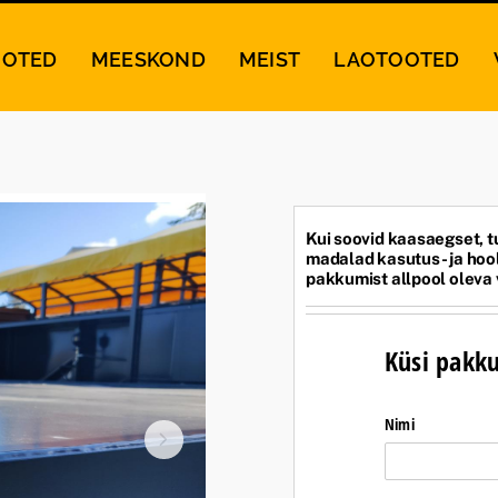
OOTED
MEESKOND
MEIST
LAOTOOTED
Kui soovid kaasaegset, t
madalad kasutus- ja hool
pakkumist allpool oleva
Küsi pakk
Nimi