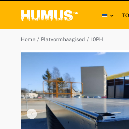
Skip
to
T
content
Home
Platvormhaagised
10PH