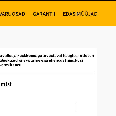
VARUOSAD
GARANTII
EDASIMÜÜJAD
urvalist ja keskkonnaga arvestavat haagist, millel on
duskulud, siis võta meiega ühendust ning küsi
 vormi kaudu.
umist